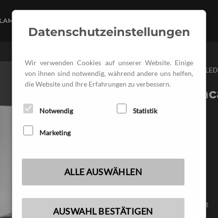
FLAMME
LAMPENÖL
ZUBEHÖR
Datenschutzeinstellungen
Wir verwenden Cookies auf unserer Website. Einige
START
/
LED-LEUCHTEN
/
LE
von ihnen sind notwendig, während andere uns helfen,
2
die Website und Ihre Erfahrungen zu verbessern.
ALED/ M2 mac
Notwendig
Statistik
320,00
€
Marketing
Enthält 19% MwSt.
zzgl.
Versand
Lieferzeit: nicht angegeben
ALLE AUSWÄHLEN
Inklusive
"Magic Lighter" + Ladegerät
AUSWAHL BESTÄTIGEN