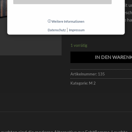
Diese Produktreihe wird mit 
"Zauberstab" an-und ausgescha
Einfach Stick an die Leuchte h
Weitere Informationen
|
Datenschutz
Impressum
1 vorrätig
IN DEN WAREN
Artikelnummer:
135
Kategorie:
M 2
Leuchten sind die moderne Alternative zur Echtflamme-Leuchte.