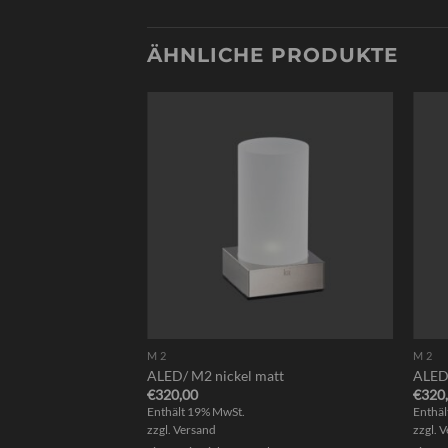
ÄHNLICHE PRODUKTE
M 2
M 2
ALED/ M2 nickel matt
ALED
€
320,00
€
320
Enthält 19% MwSt.
Enthäl
zzgl.
Versand
zzgl.
V