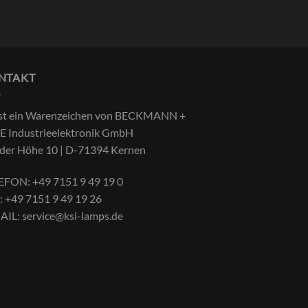
NTAKT
 ist ein Warenzeichen von BECKMANN +
E Industrieelektronik GmbH
 der Höhe 10 | D-71394 Kernen
EFON:
+49 7151 9 49 19 0
:
+49 7151 9 49 19 26
AIL:
service@ksi-lamps.de