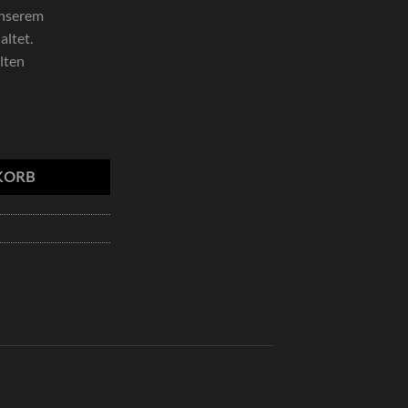
unserem
ltet.
alten
KORB