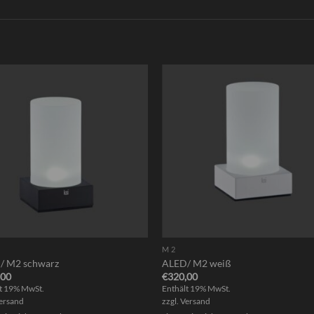
M 2
/ M2 schwarz
ALED/ M2 weiß
,00
€
320,00
t 19% MwSt.
Enthält 19% MwSt.
ersand
zzgl.
Versand