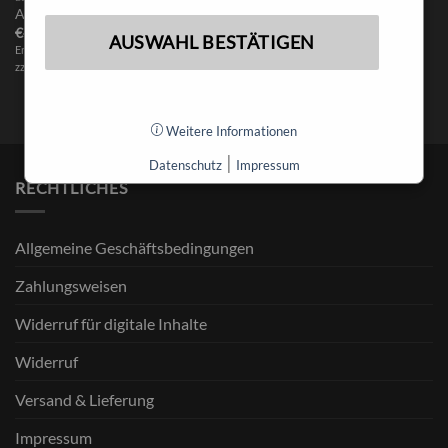
ALED/Edison I
€
400,00
AUSWAHL BESTÄTIGEN
Enthält 19% MwSt.
zzgl.
Versand
Weitere Informationen
|
Datenschutz
Impressum
RECHTLICHES
Allgemeine Geschäftsbedingungen
Zahlungsweisen
Widerruf für digitale Inhalte
Widerruf
Versand & Lieferung
Impressum