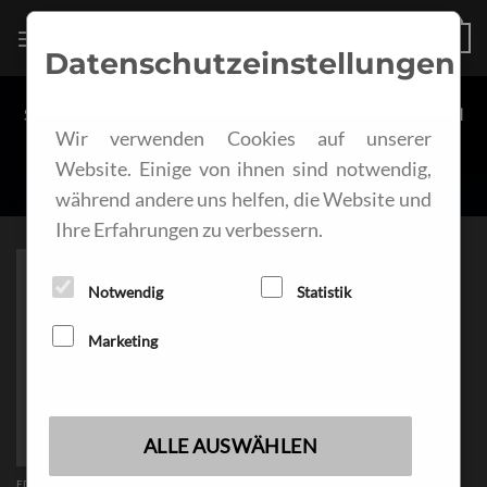
Zum
KSI-LAMPS
0
Inhalt
Datenschutzeinstellungen
springen
START
/
LED-LEUCHTEN
/
LED-LEUCHTEN
/
EDISON
Wir verwenden Cookies auf unserer
Website. Einige von ihnen sind notwendig,
während andere uns helfen, die Website und
Ihre Erfahrungen zu verbessern.
Notwendig
Statistik
Marketing
ALLE AUSWÄHLEN
EDISON