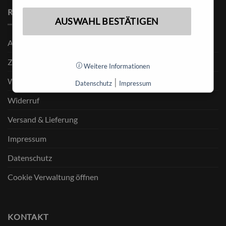
RECHTLICHES
AUSWAHL BESTÄTIGEN
Allgemeine Geschäftsbedingungen
Zahlungsweisen
Weitere Informationen
Widerruf für digitale Inhalte
|
Datenschutz
Impressum
Widerruf
Versand & Lieferung
Impressum
Datenschutz
Cookie Verwaltung öffnen
KONTAKT