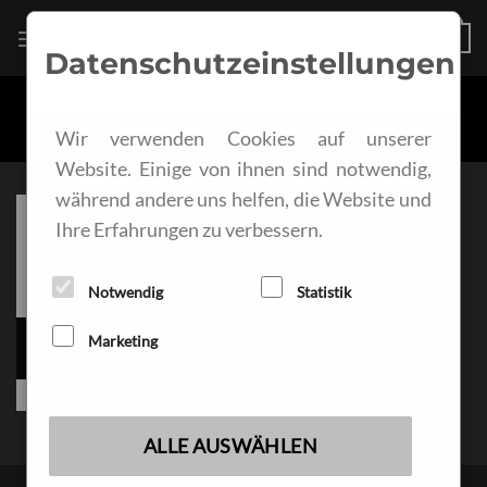
Zum
KSI-LAMPS
0
Inhalt
Datenschutzeinstellungen
springen
START
/
LED-LEUCHTEN
Wir verwenden Cookies auf unserer
Website. Einige von ihnen sind notwendig,
während andere uns helfen, die Website und
Ihre Erfahrungen zu verbessern.
Notwendig
Statistik
LED-LEUCHTEN
Marketing
44 PRODUKTE
ALLE AUSWÄHLEN